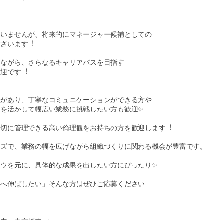
ていませんが、将来的にマネージャー候補としての
ございます︕
しながら、さらなるキャリアパスを⽬指す
歓迎です︕
験があり、丁寧なコミュニケーションができる⽅や
験を活かして幅広い業務に挑戦したい⽅も歓迎✨
適切に管理できる⾼い倫理観をお持ちの⽅を歓迎します︕
ーズで、業務の幅を広げながら組織づくりに関わる機会が豊富です。
ハウを元に、具体的な成果を出したい⽅にぴったり✨
ルへ伸ばしたい」そんな⽅はぜひご応募ください
指