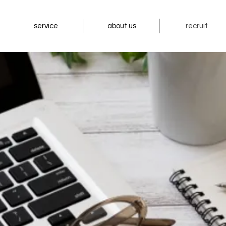
service
about us
recruit