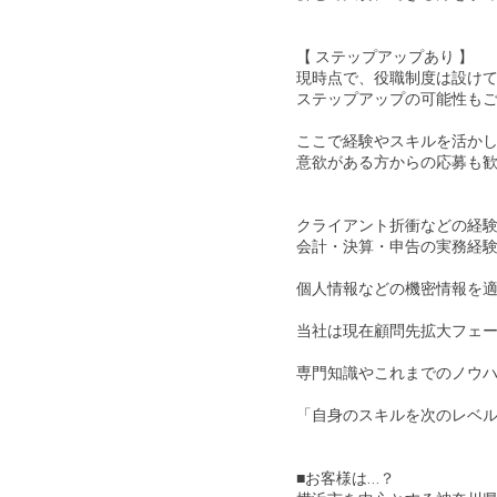
【 ステップアップあり 】
現時点で、役職制度は設け
ステップアップの可能性も
ここで経験やスキルを活か
意欲がある⽅からの応募も
クライアント折衝などの経
会計・決算・申告の実務経
個⼈情報などの機密情報を
当社は現在顧問先拡⼤フェ
専⾨知識やこれまでのノウ
「⾃⾝のスキルを次のレベ
さらなるキャリアパスを⽬
■お客様は…？